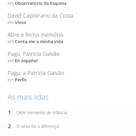
em
Observatório da Esquina
David Capistrano da Costa
em
Vivos
Abre e fecha memória
em
Conta-me a minha vida
Pagu, Patrícia Galvão
em
En español
Pagu, a Patrícia Galvão
em
Perfis
As mais lidas
1
DKW memento de infância
2
O sexo faz a diferença