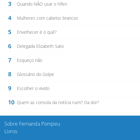
3
Quando NÃO usar o hífen
4
Mulheres com cabelos brancos
5
Envelhecer é o quê?
6
Delegada Elizabeth Sato
7
Esqueço não
8
Glossário do Golpe
9
Escolher o vivido
10
Quem as consola da notícia ruim? Da dor?
Sobre Fernanda Pompeu
Livros