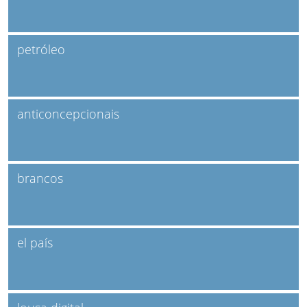
petróleo
anticoncepcionais
brancos
el país