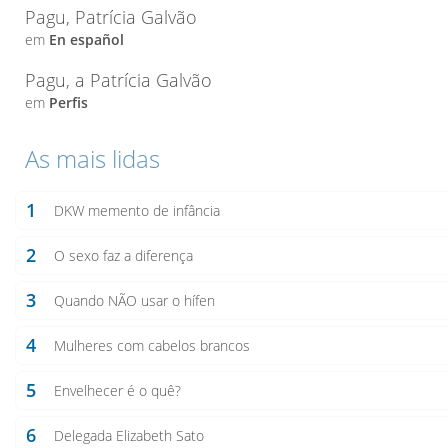
Pagu, Patrícia Galvão
em
En español
Pagu, a Patrícia Galvão
em
Perfis
As mais lidas
1
DKW memento de infância
2
O sexo faz a diferença
3
Quando NÃO usar o hífen
4
Mulheres com cabelos brancos
5
Envelhecer é o quê?
6
Delegada Elizabeth Sato