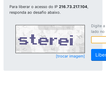
Para liberar o acesso
do IP
216.73.217.104
,
responda ao desafio abaixo.
Digite 
lado no
[trocar imagem]