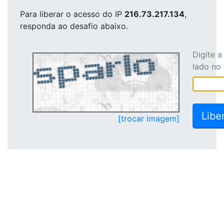
Para liberar o acesso
do IP
216.73.217.134
,
responda ao desafio abaixo.
Digite 
lado no
[trocar imagem]