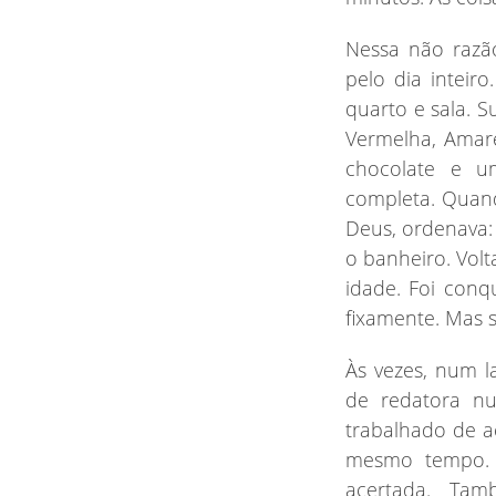
Nessa não razão
pelo dia inteir
quarto e sala. S
Vermelha, Amar
chocolate e um
completa. Quand
Deus, ordenava
o banheiro. Volt
idade. Foi conq
fixamente. Mas s
Às
vezes, num l
de redatora nu
trabalhado de a
mesmo tempo. C
acertada. Ta