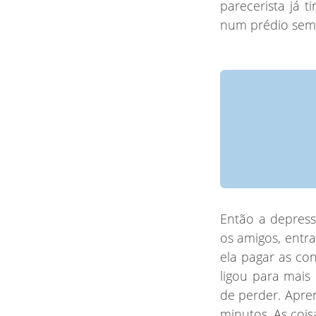
parecerista já 
num prédio sem 
Então a depress
os amigos, entr
ela pagar as con
ligou para mai
de perder. Apre
minutos. As coi