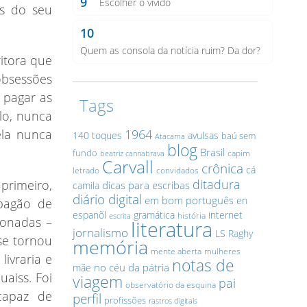
9
Escolher o vivido
es do seu
10
Quem as consola da notícia ruim? Da dor?
itora que
obsessões
 pagar as
Tags
lo, nunca
ela nunca
1964
140 toques
avulsas
baú sem
Atacama
blog
Brasil
fundo
capim
beatriz cannabrava
Carvall
crônica
cá
letrado
convidados
ditadura
primeiro,
dicas para escribas
camila
diário digital
em bom português
en
pagão de
espanõl
gramática
internet
história
escrita
xonadas –
literatura
jornalismo
LS Raghy
se tornou
memória
mente aberta
mulheres
livraria e
notas de
no céu da pátria
mãe
aiss. Foi
viagem
pai
observatório da esquina
capaz de
perfil
profissões
rastros digitais