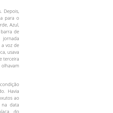
. Depois,
ha para o
rde, Azul,
 barra de
 jornada
 a voz de
aca, usava
e terceira
a olhavam
 condição
do. Havia
nxutos ao
 na data
níaca do