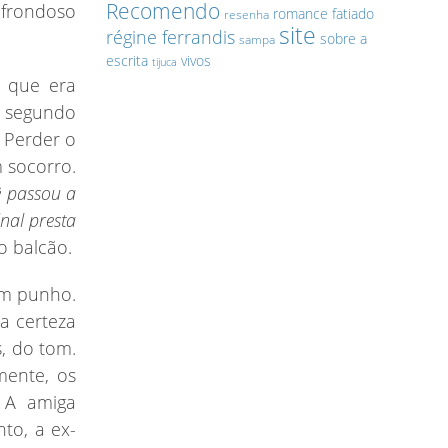
Recomendo
 frondoso
romance fatiado
resenha
site
régine ferrandis
sobre a
sampa
escrita
vivos
tijuca
o que era
 segundo
 Perder o
 socorro.
ê passou a
nal presta
o balcão.
em punho.
a certeza
, do tom.
mente, os
A amiga
to, a ex-