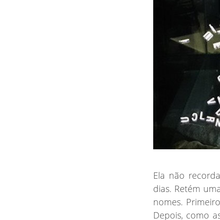
Ela
não recorda
dias. Retém uma
nomes. Primeiro
Depois, como as