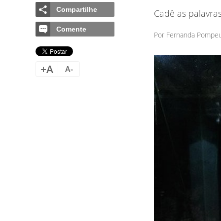
Compartilhe
Cadê as palavr
Comente
Por Fernanda Pompe
+A
A-