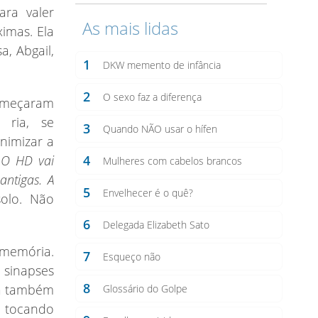
ra valer
As mais lidas
imas. Ela
, Abgail,
1
DKW memento de infância
2
O sexo faz a diferença
Começaram
 ria, se
3
Quando NÃO usar o hífen
nimizar a
:
O HD vai
4
Mulheres com cabelos brancos
antigas. A
5
Envelhecer é o quê?
olo. Não
6
Delegada Elizabeth Sato
 memória.
7
Esqueço não
sinapses
8
ma também
Glossário do Golpe
iu tocando