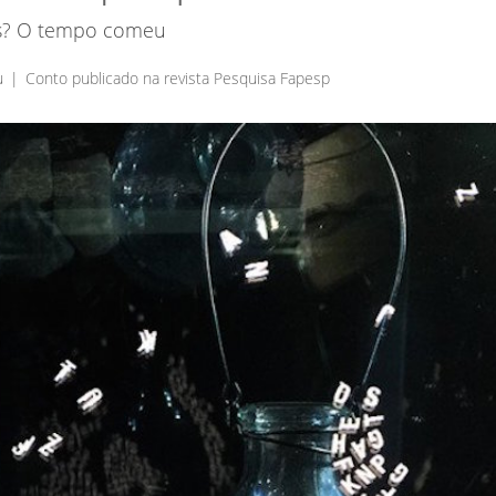
as? O tempo comeu
u
Conto publicado na revista Pesquisa Fapesp