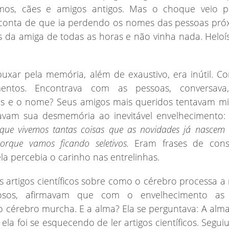
mos, cães e amigos antigos.
Mas
o choque veio pa
onta de que ia perdendo os nomes das pessoas próx
 da amiga de todas as horas e não vinha nada. Heloísa
puxar pela memória, além de exaustivo, era inútil. 
mentos. Encontrava com as pessoas, conversava,
s e o nome? Seus amigos mais queridos tentavam mi
tavam sua desmemória ao inevitável envelhecimento
que vivemos tantas coisas que as novidades já nascem 
orque vamos ficando seletivos.
Eram frases de cons
a percebia o carinho nas entrelinhas.
s artigos científicos sobre como o cérebro processa a
dosos, afirmavam que com o envelhecimento as 
o cérebro murcha. E a alma? Ela se perguntava: A al
la foi se esquecendo de ler artigos científicos. Segu