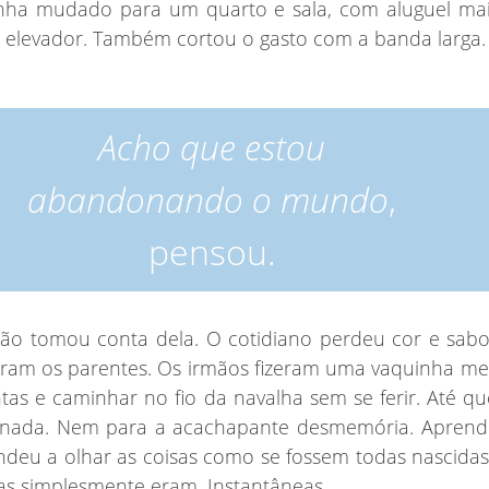
tinha mudado para um quarto e sala, com aluguel mai
elevador. Também cortou o gasto com a banda larga.
Acho
que estou
abandonando o mundo
,
pensou.
ão tomou conta dela. O cotidiano perdeu cor e sabo
aram os parentes. Os irmãos fizeram uma vaquinha me
tas e caminhar no fio da navalha sem se ferir. Até qu
s nada. Nem para a acachapante desmemória. Aprend
ndeu a olhar as coisas como se fossem todas nascidas
sas simplesmente eram. Instantâneas.