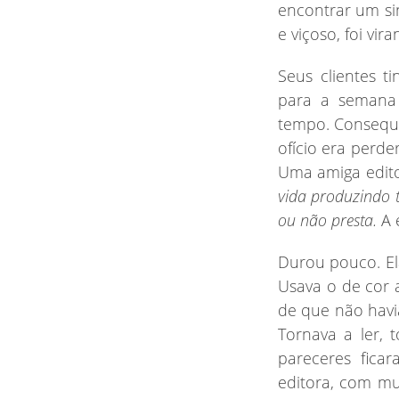
encontrar um si
e viçoso, foi vir
Seus
clientes t
para a semana 
tempo. Consequê
ofício era perd
Uma amiga edito
vida produzindo t
ou não presta.
A 
Durou
pouco. El
Usava o de cor 
de que não havi
Tornava a ler, 
pareceres fica
editora, com mu