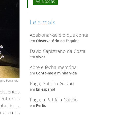
Veja todas
Leia mais
Apaixonar-se é o que conta
em
Observatório da Esquina
David Capistrano da Costa
em
Vivos
Abre e fecha memória
em
Conta-me a minha vida
gine Ferrandis
Pagu, Patrícia Galvão
em
En español
eiscentos
mento dos
Pagu, a Patrícia Galvão
nhecidos.
em
Perfis
queceu os