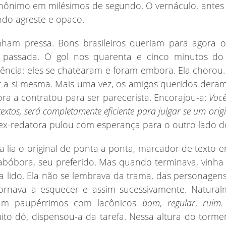
nônimo em milésimos de segundo. O vernáculo, antes
ando agreste e opaco.
inham pressa. Bons brasileiros queriam para agora 
passada. O gol nos quarenta e cinco minutos do
ncia: eles se chatearam e foram embora. Ela chorou.
er a si mesma. Mais uma vez, os amigos queridos deram
ra a contratou para ser parecerista. Encorajou-a:
Voc
extos, será completamente eficiente para julgar se um origi
ex-redatora pulou com esperança para o outro lado d
a lia o original de ponta a ponta, marcador de texto 
abóbora, seu preferido. Mas quando terminava, vinha 
a lido. Ela não se lembrava da trama, das personagens
tornava a esquecer e assim sucessivamente. Natural
ram paupérrimos com lacônicos
bom
,
regular
,
ruim.
ito dó, dispensou-a da tarefa. Nessa altura do tormen