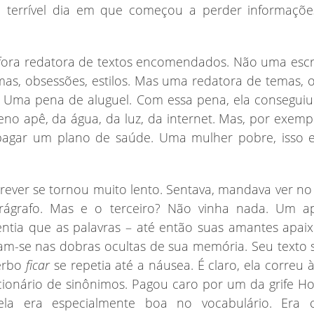
 o terrível dia em que começou a perder informaçõ
fora redatora de textos encomendados. Não uma escr
mas, obsessões, estilos. Mas uma redatora de temas, 
os. Uma pena de aluguel. Com essa pena, ela conseguiu
no apê, da água, da luz, da internet. Mas, por exemp
pagar um plano de saúde. Uma mulher pobre, isso 
rever se tornou muito lento. Sentava, mandava ver no 
ágrafo. Mas e o terceiro? Não vinha nada. Um a
entia que as palavras – até então suas amantes apai
am-se nas dobras ocultas de sua memória. Seu texto 
erbo
ficar
se repetia até a náusea. É claro, ela correu à 
onário de sinônimos. Pagou caro por um da grife Hou
ela era especialmente boa no vocabulário. Era 