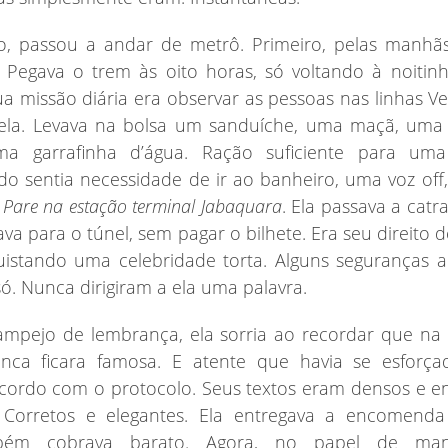
, passou a andar de metrô. Primeiro, pelas manhãs
o. Pegava o trem às oito horas, só voltando à noitin
ua missão diária era observar as pessoas nas linhas Ve
ela. Levava na bolsa um sanduíche, uma maçã, uma
a garrafinha d’água. Ração suficiente para uma
o sentia necessidade de ir ao banheiro, uma voz off,
:
Pare na estação terminal Jabaquara
. Ela passava a catr
ava para o túnel, sem pagar o bilhete. Era seu direito d
uistando uma celebridade torta. Alguns seguranças 
ó. Nunca dirigiram a ela uma palavra.
ampejo de lembrança, ela sorria ao recordar que na
nca ficara famosa. E atente que havia se esforça
cordo com o protocolo. Seus textos eram densos e e
orretos e elegantes. Ela entregava a encomenda
mbém cobrava barato. Agora, no papel de ma