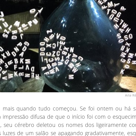
Arte Ré
 mais quando tudo começou. Se foi ontem ou há s
 impressão difusa de que o início foi com o esqueci
, seu cérebro deletou os nomes dos ligeiramente co
 luzes de um salão se apagando gradativamente, es