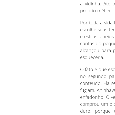
a vidinha. Até
próprio métier.
Por
toda a vida 
escolhe seus te
e estilos alhei
contas do peque
alcançou para 
esqueceria.
O
fato é que esc
no segundo par
conteúdo. Ela s
fugiam. Aninhav
enfadonho. O v
comprou um dici
duro, porque 