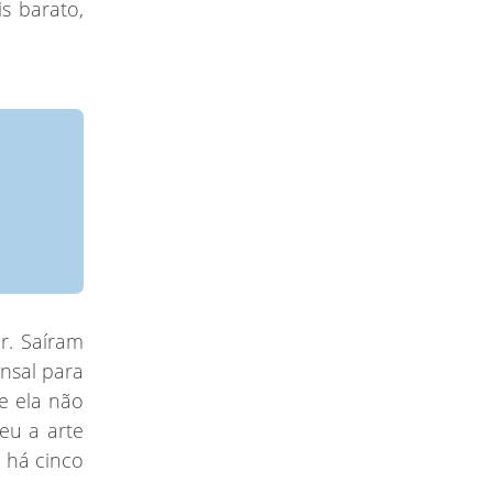
s barato,
r. Saíram
nsal para
e ela não
eu a arte
 há cinco