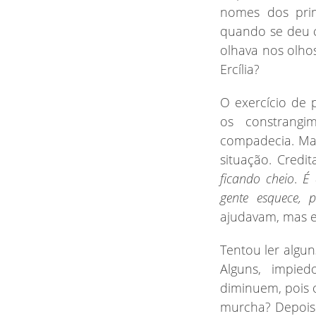
nomes dos pri
quando se deu c
olhava nos olhos
Ercília?
O exercício de 
os constrangi
compadecia. Ma
situação. Credi
ficando cheio
.
É 
gente esquece, p
ajudavam, mas el
Tentou
ler algun
Alguns, impie
diminuem, pois 
murcha? Depois e