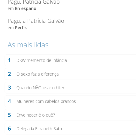
Pagu, Patrícia Galvão
em
En español
Pagu, a Patrícia Galvão
em
Perfis
As mais lidas
1
DKW memento de infância
2
O sexo faz a diferença
3
Quando NÃO usar o hífen
4
Mulheres com cabelos brancos
5
Envelhecer é o quê?
6
Delegada Elizabeth Sato