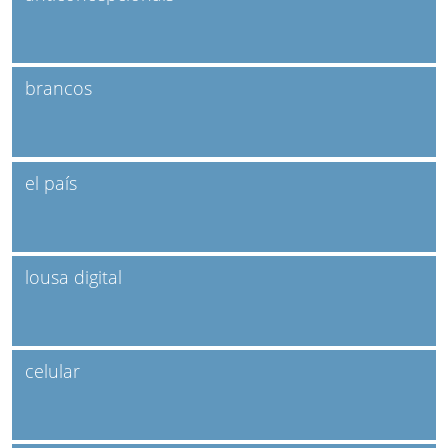
brancos
el país
lousa digital
celular