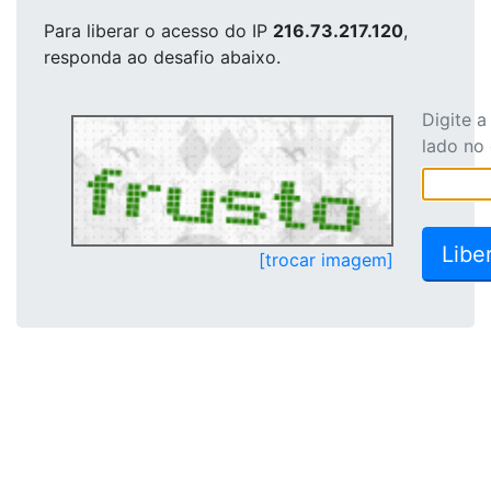
Para liberar o acesso
do IP
216.73.217.120
,
responda ao desafio abaixo.
Digite 
lado no
[trocar imagem]