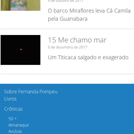
4 de outubro de 2017
O barco Miraflores leva Cá Camila
pela Guanabara
15 Me chamo mar
6 de dezembro de 2017
Um Titicaca salgado e exagerado
Sobre Fernanda Pompeu
Livros
Crônicas
50 +
Almanaque
Avulsas